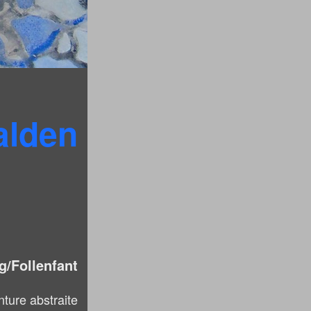
alden
/Follenfant
nture abstraite