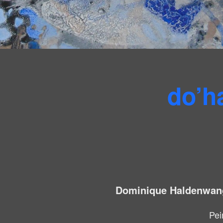
do’h
Dominique Haldenwang
Pei